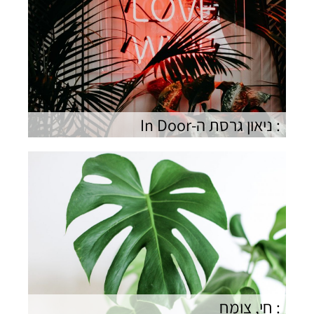
: ניאון גרסת ה-In Door
: חי, צומח